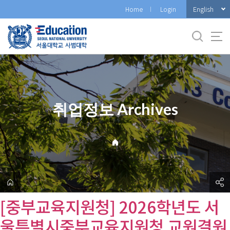
바
English
Home
Login
로
가
기
메
뉴
취업정보 Archives
[중부교육지원청] 2026학년도 서
울특별시중부교육지원청 교원결원