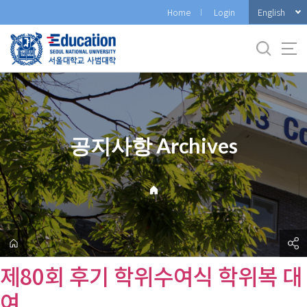
바
English
Home
Login
로
가
기
메
뉴
공지사항 Archives
제80회 후기 학위수여식 학위복 대
여