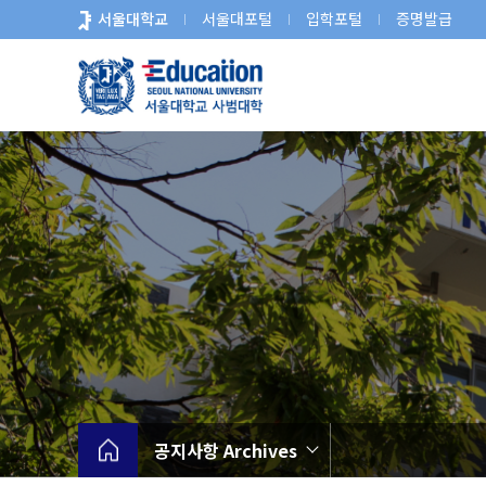
바
서울대학교
서울대포털
입학포털
증명발급
로
가
기
메
뉴
공지사항 Archives