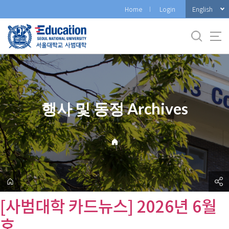
바
English
Home
Login
로
가
기
메
뉴
행사 및 동정 Archives
[사범대학 카드뉴스] 2026년 6월
호