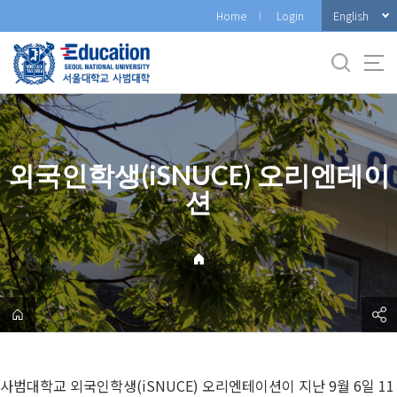
바
English
Home
Login
로
가
기
메
뉴
외국인학생(iSNUCE) 오리엔테이
션
사범대학교 외국인학생(iSNUCE) 오리엔테이션이 지난 9월 6일 11