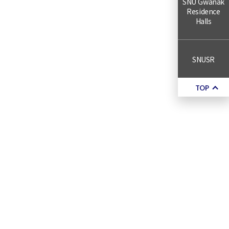
SNU Gwanak
Residence
Halls
SNUSR
TOP