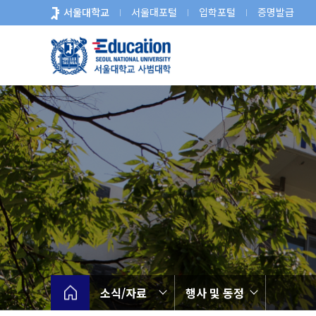
바
서울대학교
서울대포털
입학포털
증명발급
로
가
기
메
뉴
소식/자료
행사 및 동정