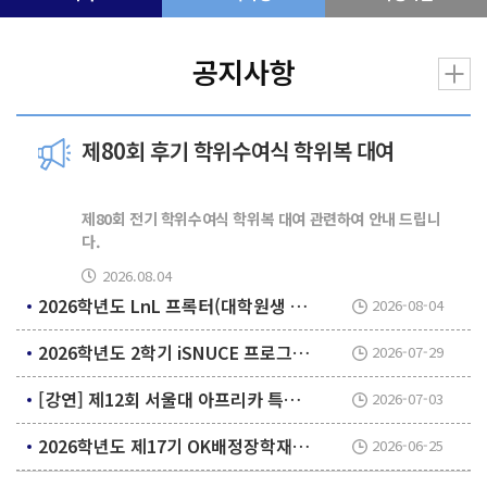
공지사항
제80회 후기 학위수여식 학위복 대여
제80회 전기 학위수여식 학위복 대여 관련하여 안내 드립니
다.
2026.08.04
2026학년도 LnL 프록터(대학원생 조교) 모집 공고
2026-08-04
사범대학 포토존 설치 및 학위복 대여 일정 안내
1) 포토존 설치 장소 및 설치 기간
2026학년도 2학기 iSNUCE 프로그램 조교 모집 공고
2026-07-29
– 12동 앞(중정방면), 71-1동 체육문화연구동 앞(총 2개
소)/ 2026. 8. 17.(월)~2026. 8. 28.(금)
[강연] 제12회 서울대 아프리카 특별강연
2026-07-03
2 ) 학위복 대여
2026학년도 제17기 OK배정장학재단 장학생 선발 안내
2026-06-25
– 학위복 대여 및 반납기간:
2026. 8. 24.(월)~2026. 8.
28.(금) /10:00~17:00 (12:00~13:00 점심시간 제외)