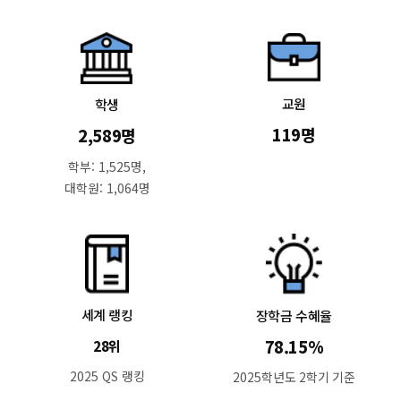
– 학위복 반납기간:
2026. 8. 31.(월) 10:00~14:00 (반
납만 가능)
* 주말 및 공휴일은 대여 및 반납 절대 불가
– 학위복 대여장소 ★★
1) 2026. 8. 24.(월) ~ 2026. 8. 27.(목): 10동 105호
2) 2026. 8. 28.(금) ~ 2026. 8. 31.(월): 10동 110호
교원
학생
– 대여절차: 졸업예정자 신분증 제출 후 학위복 수령, 사
119명
2,589명
용 후 당일 반납 원칙
*
학생증 불가/주민등록증,여권 등 공식 신분증 필요
학부: 1,525명,
– 졸업예정자 준비물: 신분증, 학위복 담아갈 쇼핑백 혹은
대학원: 1,064명
에코백 준비
* 자원의 절약과 재활용촉진을 위하여, 기존에 무상으로
제공하였던 쇼핑백 사용을 최소화하려고합니다. 학생들이 개
인 쇼핑백 혹은 에코백을 준비할 수 있도록 반드시 안내해주
시기 바라며, 쇼핑백은 상황에 따라 제공되지 않을 수도 있습
니다.
* 1인 1회 원칙
세계 랭킹
장학금 수혜율
78.15%
28위
2025 QS 랭킹
2025학년도 2학기 기준