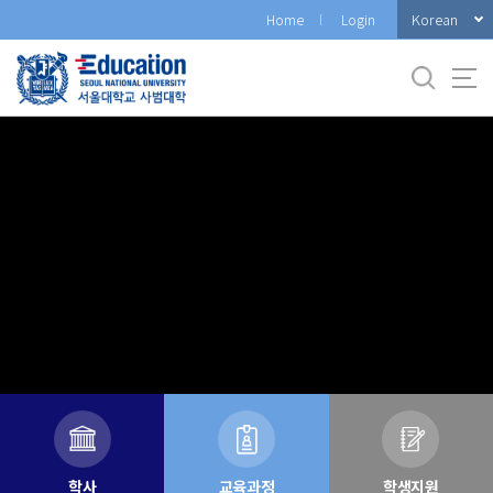
바
Korean
Home
Login
로
가
기
메
뉴
학사
교육과정
학생지원