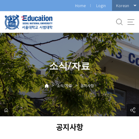
바
Korean
Home
Login
로
가
기
메
뉴
소식/자료
>
>
소식/자료
공지사항
공지사항