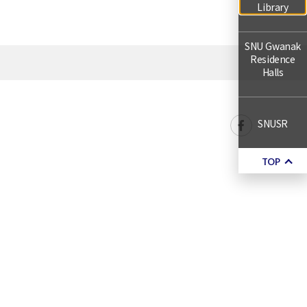
Library
SNU Gwanak
Residence
Halls
SNUSR
TOP