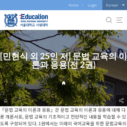
바
Korean
Home
Login
로
가
기
메
뉴
[민현식 외 25인 저] 문법 교육의 이
론과 응용(전 2권)
『문법 교육의 이론과 응용』은 문법 교육의 이론과 응용에 대해 다
룬 개론서로, 문법 교육의 기초적이고 전반적인 내용을 학습할 수 있
도록 구성되어 있다. 1권에서는 미래의 국어교육을 위한 문법교육의