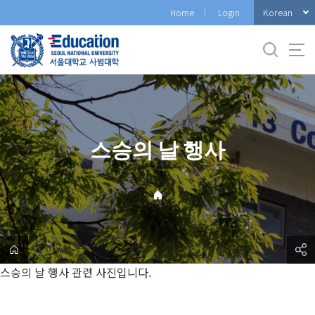
바
Korean
Home
Login
로
가
기
메
뉴
스승의 날 행사
스승의 날 행사 관련 사진입니다.