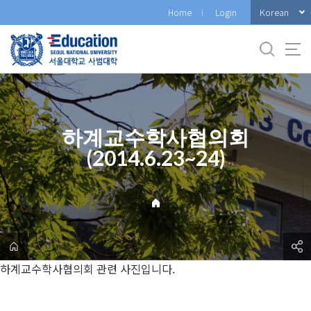
바
Korean
Home
Login
로
가
기
메
뉴
하계교수학사협의회
(2014.6.23~24)
하계교수학사협의회 관련 사진입니다.