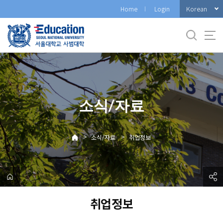
바
Korean
Home
Login
로
가
기
메
뉴
소식/자료
>
>
소식/자료
취업정보
취업정보