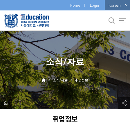
바
Korean
Home
Login
로
가
기
메
뉴
소식/자료
>
>
소식/자료
취업정보
취업정보