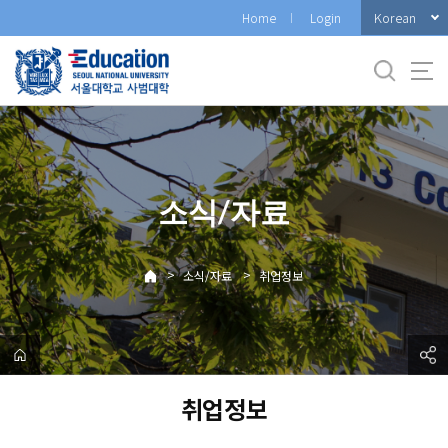
바
Korean
Home
Login
로
가
기
메
뉴
소식/자료
>
>
소식/자료
취업정보
취업정보