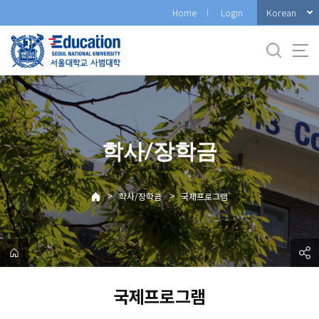
바
Korean
Home
Login
로
가
기
메
뉴
학사/장학금
>
>
학사/장학금
국제프로그램
국제프로그램