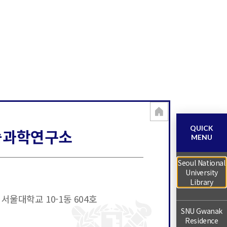
QUICK
습과학연구소
MENU
Seoul National
University
Library
서울대학교 10-1동 604호
SNU Gwanak
Residence