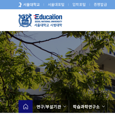
바
서울대학교
서울대포털
입학포털
증명발급
로
가
기
메
뉴
연구/부설기관
학습과학연구소