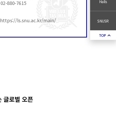
Halls
02-880-7615
https://ls.snu.ac.kr/main/
SNUSR
TOP
 글로벌 오픈