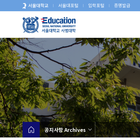
바
서울대학교
서울대포털
입학포털
증명발급
로
가
기
메
뉴
공지사항 Archives