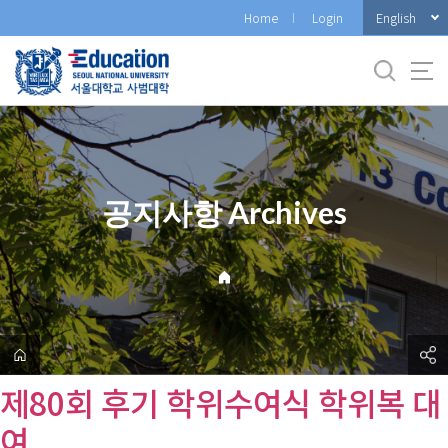
바
English
Home
Login
로
가
기
메
뉴
공지사항 Archives
제80회 후기 학위수여식 학위복 대
여