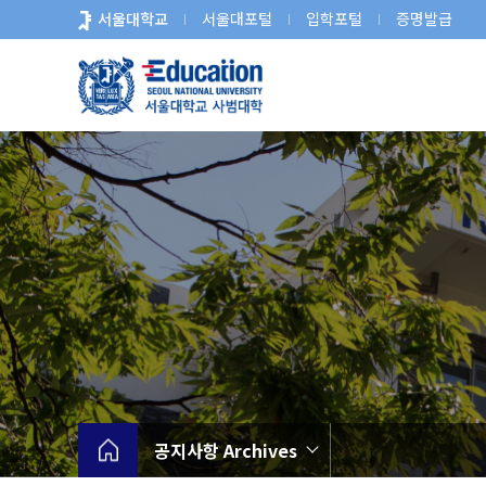
바
서울대학교
서울대포털
입학포털
증명발급
로
가
기
메
뉴
공지사항 Archives