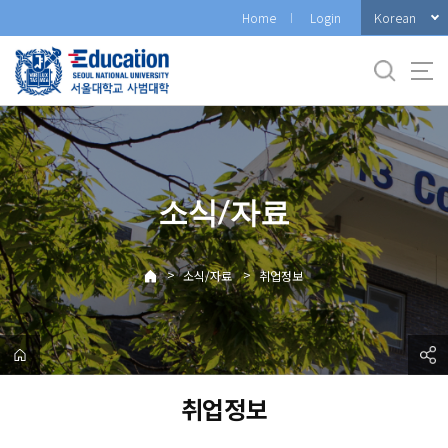
바
Korean
Home
Login
로
가
기
메
뉴
소식/자료
>
>
소식/자료
취업정보
취업정보