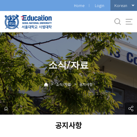
바
Korean
Home
Login
로
가
기
메
뉴
소식/자료
>
>
소식/자료
공지사항
공지사항