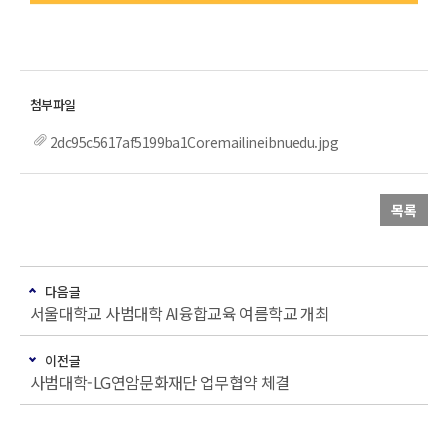
2dc95c5617af5199ba1Coremailineibnuedu.jpg
목록
다음글
서울대학교 사범대학 AI융합교육 여름학교 개최
이전글
사범대학-LG연암문화재단 업무협약 체결