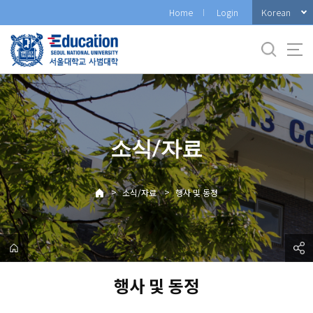
바
Korean
Home
Login
로
가
기
메
뉴
소식/자료
>
>
소식/자료
행사 및 동정
행사 및 동정