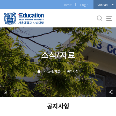
바
Korean
Home
Login
로
가
기
메
뉴
소식/자료
>
>
소식/자료
공지사항
공지사항