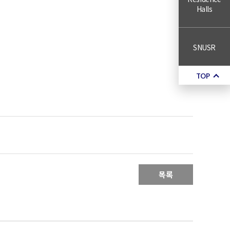
Halls
SNUSR
TOP
목록