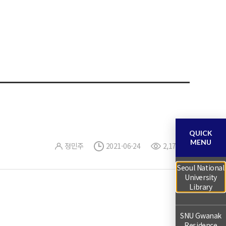
QUICK
MENU
정민주
2021-06-24
2,179
Seoul National
University
Library
SNU Gwanak
Residence