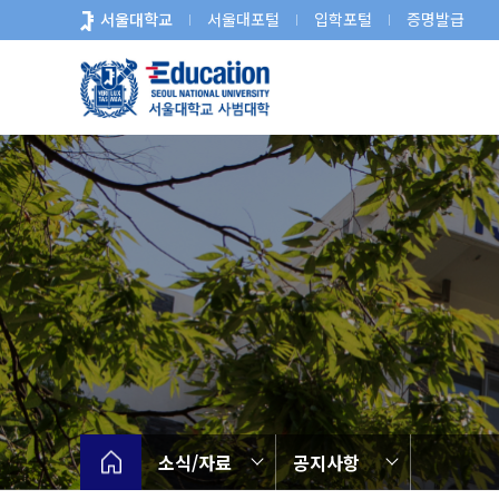
바
서울대학교
서울대포털
입학포털
증명발급
로
가
기
메
뉴
소식/자료
공지사항