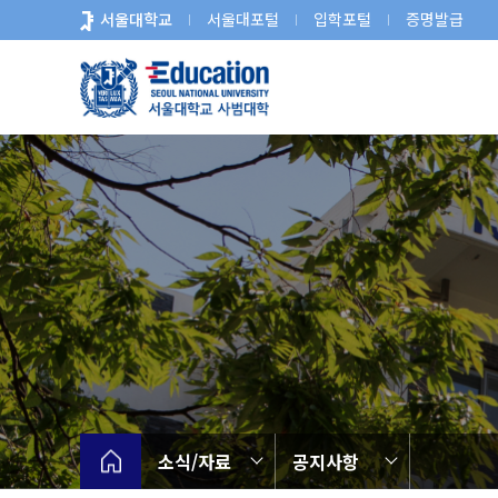
바
서울대학교
서울대포털
입학포털
증명발급
로
가
기
메
뉴
소식/자료
공지사항