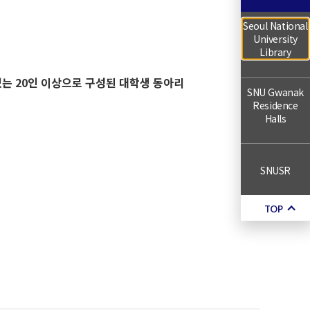
Seoul National
University
Library
는 20인 이상으로 구성된 대학생 동아리
SNU Gwanak
Residence
Halls
SNUSR
TOP