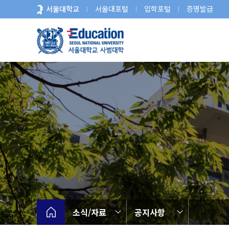
바
서울대학교
서울대포털
입학포털
증명발급
로
가
기
메
뉴
소식/자료
공지사항