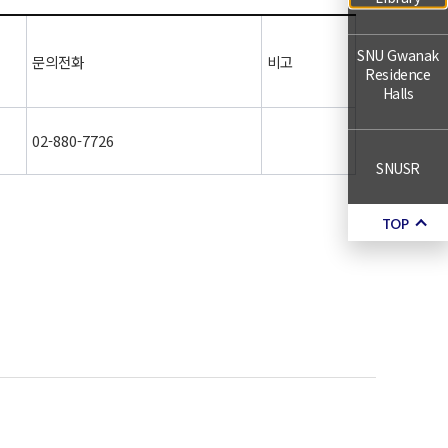
SNU Gwanak
문의전화
비고
Residence
Halls
02-880-7726
SNUSR
TOP