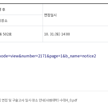
경 후
면접일시
기장소
동 502호
10. 31.(토) 14:00
php?mode=view&number=2171&page=1&b_name=notice2
 면접 및 구술고사 일시·장소 안내(사범대학)-수정4_0.pdf