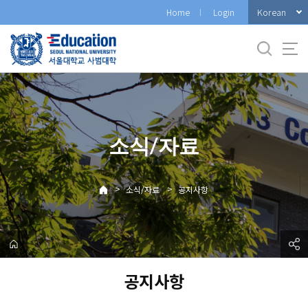
바
Korean
Home
Login
로
가
기
메
뉴
소식/자료
>
>
소식/자료
공지사항
공지사항