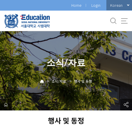
바
Korean
Home
Login
로
가
기
메
뉴
소식/자료
>
>
소식/자료
행사 및 동정
행사 및 동정