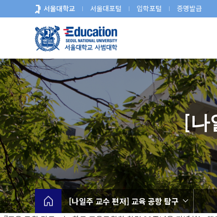
바
서울대학교
서울대포털
입학포털
증명발급
로
가
기
메
뉴
[나
[나일주 교수 편저] 교육 공항 탐구