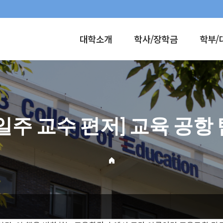
대학소개
학사/장학금
학부/
일주 교수 편저] 교육 공항