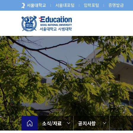
바
서울대학교
서울대포털
입학포털
증명발급
로
가
기
메
뉴
소식/자료
공지사항