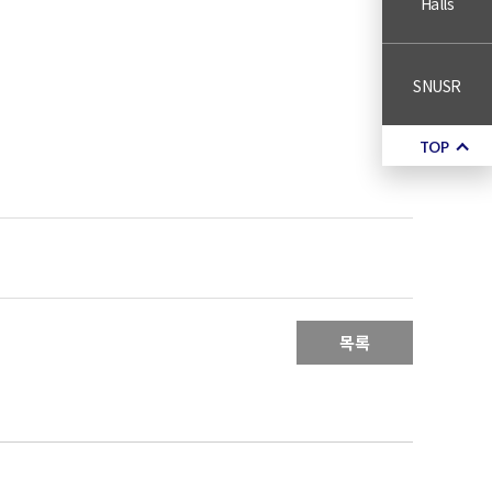
Halls
SNUSR
TOP
목록