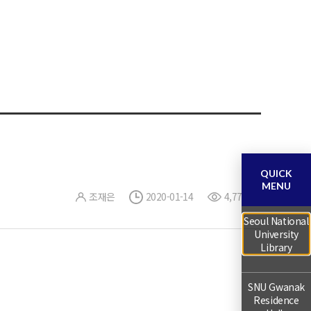
QUICK
MENU
조재은
2020-01-14
4,779
Seoul National
University
Library
SNU Gwanak
Residence