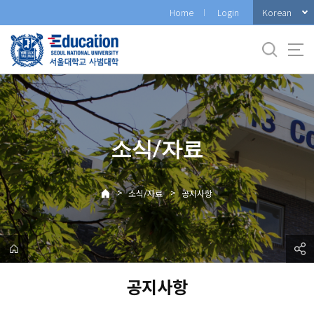
바
Korean
Home
Login
로
가
기
메
뉴
소식/자료
>
>
소식/자료
공지사항
공지사항